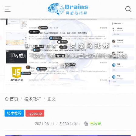
Brains - 灵感乌托邦
『转载』『教程』Typecho的Joe主题添加评论弹幕功能
（限PC）
首页
/
技术教程
/
正文
技术教程
Typecho
2021-06-11
/
5,030 阅读
/
已收录