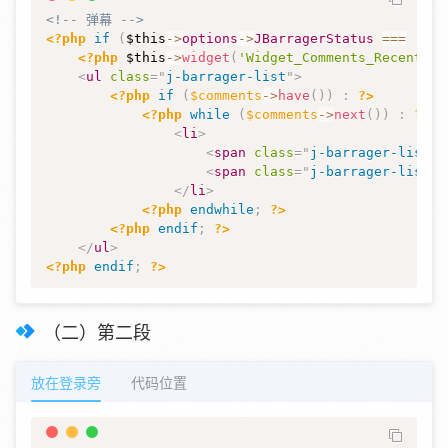
<!-- 弹幕 -->
<?php
if
(
$this
->
options
->
JBarragerStatus
===
'on'
<?php
$this
->
widget
(
'Widget_Comments_Recent@in
<
ul
class
=
"
j-barrager-list
"
>
<?php
if
(
$comments
->
have
(
)
)
:
?>
<?php
while
(
$comments
->
next
(
)
)
:
?>
<
li
>
<
span
class
=
"
j-barrager-list-a
<
span
class
=
"
j-barrager-list-c
</
li
>
<?php
endwhile
;
?>
<?php
endif
;
?>
</
ul
>
<?php
endif
;
?>
（二）第二段
放在登录旁
代码位置