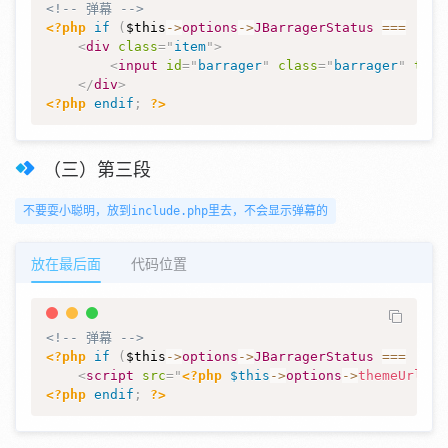
<!-- 弹幕 -->
<?php
if
(
$this
->
options
->
JBarragerStatus
===
'on'
<
div
class
=
"
item
"
>
<
input
id
=
"
barrager
"
class
=
"
barrager
"
type
</
div
>
<?php
endif
;
?>
（三）第三段
不要耍小聪明，放到include.php里去，不会显示弹幕的
放在最后面
代码位置
<!-- 弹幕 -->
<?php
if
(
$this
->
options
->
JBarragerStatus
===
'on'
<
script
src
=
"
<?php
$this
->
options
->
themeUrl
(
'l
<?php
endif
;
?>