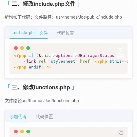
二、修改include.php文件
新增如下代码；文件路径：usr/themes/Joe/public/include.php
文件
代码位置
include.php
<?php
if
(
$this
->
options
->
JBarragerStatus
===
'on'
<
link
rel
=
"
stylesheet
"
href
=
"
<?php
$this
->
opti
<?php
endif
;
?>
三、修改functions.php
文件路径usr/themes/Joe/functions.php
添加代码
代码位置