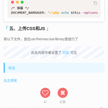
/* 弹幕 */

DOCUMENT_BARRAGER: '
<?php
echo
$this
->
options
->
JBa
五、上传CSS和JS
将以下文件，放在usr/themes/Joe/library里就行了
此处内容作者设置了
回复
可见
转自
执念博客
47
打赏