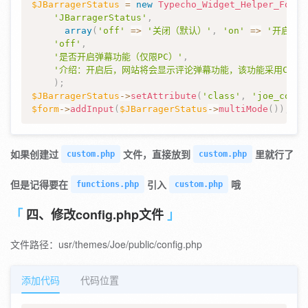
$JBarragerStatus
=
new
Typecho_Widget_Helper_Form_
'JBarragerStatus'
,
array
(
'off'
=>
'关闭（默认）'
,
'on'
=>
'开启'
)
,
'off'
,
'是否开启弹幕功能（仅限PC）'
,
'介绍：开启后，网站将会显示评论弹幕功能，该功能采用CSS动
)
;
$JBarragerStatus
->
setAttribute
(
'class'
,
'joe_conte
$form
->
addInput
(
$JBarragerStatus
->
multiMode
(
)
)
;
如果创建过
文件，直接放到
里就行了
custom.php
custom.php
但是记得要在
引入
哦
functions.php
custom.php
四、修改config.php文件
文件路径：usr/themes/Joe/public/config.php
添加代码
代码位置