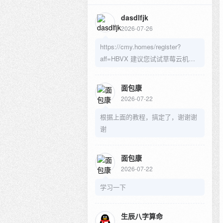
dasdlfjk
2026-07-26
https://cmy.homes/register?
aff=HBVX 建议您试试草莓云机
场，可以流畅观看youtube和
tiktok，上reddit/x也没有问题，还
面包康
有各种ai优化节点。
2026-07-22
根据上面的教程，搞定了，谢谢谢
谢
面包康
2026-07-22
学习一下
生辰八字算命