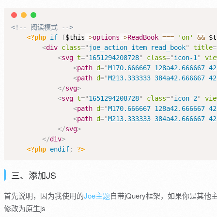
<!-- 阅读模式 -->
<?php
if
(
$this
->
options
->
ReadBook
===
'on'
&&
$t
<
div
class
=
"
joe_action_item read_book
"
title
=
<
svg
t
=
"
1651294208728
"
class
=
"
icon-1
"
vie
<
path
d
=
"
M170.666667 128a42.666667 42
<
path
d
=
"
M213.333333 384a42.666667 42
</
svg
>
<
svg
t
=
"
1651294208728
"
class
=
"
icon-2
"
vie
<
path
d
=
"
M170.666667 128a42.666667 42
<
path
d
=
"
M213.333333 384a42.666667 42
</
svg
>
</
div
>
<?php
endif
;
?>
三、添加JS
首先说明，因为我使用的
Joe主题
自带jQuery框架，如果你是其他
修改为原生js