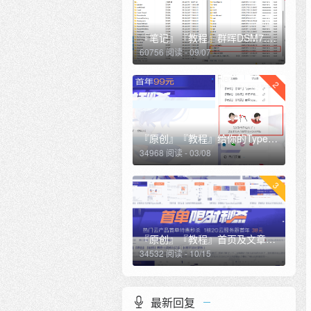
『笔记』『教程』群晖DSM7.0.1开启ssh及sftp及root用户登录，访问群辉根目录
60756 阅读 - 09/07
2
『原创』『教程』给你的Typecho博客侧边栏加一个恋爱计时（修复夜间模式样式）
34968 阅读 - 03/08
3
『原创』『教程』首页及文章页滚动广告栏
34532 阅读 - 10/15
最新回复