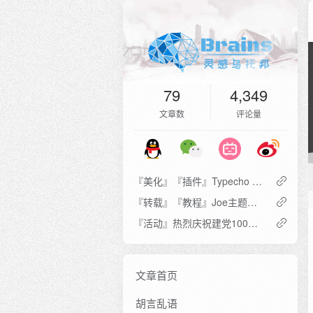
79
4,349
文章数
评论量
『美化』『插件』Typecho - 微信公众号验证码涨粉丝插件（美化版）
『转载』『教程』Joe主题的归档和动态页面分享（其他主题也能用）
『活动』热烈庆祝建党100周年
文章首页
胡言乱语