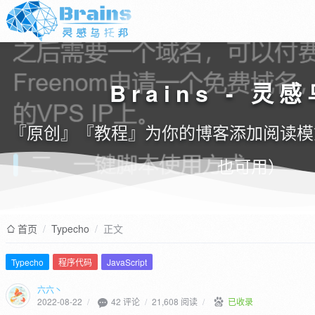
Brains - 灵
『原创』『教程』为你的博客添加阅读模式
也可用）
首页
/
Typecho
/
正文
Typecho
程序代码
JavaScript
六六丶
42 评论
2022-08-22
/
/
21,608 阅读
/
已收录