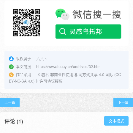
版权属于：
六六丶
本文链接：
https://www.fuuuy.cn/archives/32.html
作品采用：
《
署名-非商业性使用-相同方式共享 4.0 国际 (CC
BY-NC-SA 4.0)
》许可协议授权
上一篇
下一篇
评论 (1)
文本模式