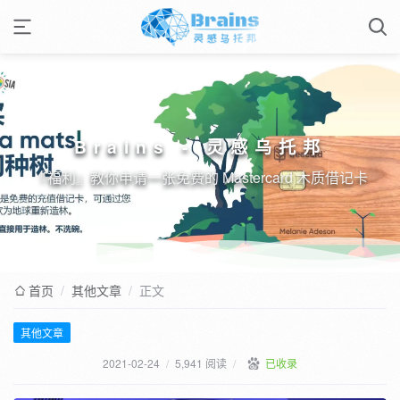
Brains - 灵感乌托邦
『福利』教你申请一张免费的 Mastercard 木质借记卡
首页
/
其他文章
/
正文
其他文章
2021-02-24
/
5,941 阅读
/
已收录