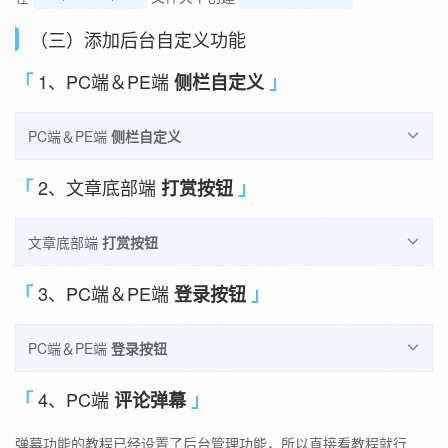
（三）添加后台自定义功能
1、PC端＆PE端
侧栏自定义
PC端＆PE端
侧栏自定义
要添加侧栏或者底栏，只需要在
2、文章底部端
文件里添加相应
打赏按钮
custom.php
的ID就行了（ID唯一，切勿重复）
文章底部端
打赏按钮
例如：
（1）添加后台开关及配置
3、PC端＆PE端
登录按钮
// 自定义侧边栏模块 - PC
首先在
文件里添加打赏申明，关闭时可以不显
custom.php
PC端＆PE端
登录按钮
$JCustomAside
=
new
Typecho_Widget_Helper_Form
示，默认开启
'JCustomAside'
,
PC端登录Joe主题已经添加上了，而且功能比较完善，直接使用
4、PC端
评论弹幕
NULL
,
此处内容作者设置了
回复
可见
就行
NULL
,
弹幕功能的教程已经设置了后台管理功能，所以直接看教程就行