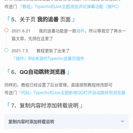
'自定义侧边栏模块 - PC'
,
PE端的直接在
相应位置添加以下代码就
传送门
『教程』Typecho的Joe主题添加评论弹幕功能（限PC）
public/header.php
（2）添加打赏功能
'介绍：用于自定义手机端侧边栏模块 <br />

行
5、关于页
页面
我的追番
         格式：请填写前端代码，不会写请勿填写 <br />

然后再在
里添加打赏功能代码
handle.php
         例如：您可以在此处添加一个搜索框、时间、宠物、恋爱
代码
添加位置
2021.6.21 我的追番功能是一款
插件
，所以等我空了再水一
)
;
此处内容作者设置了
回复
可见
篇文章，先鸽在这里了
$JCustomAside
->
setAttribute
(
'class'
,
'joe_cont
此处内容作者设置了
回复
可见
$form
->
addInput
(
$JCustomAside
)
;
2021.7.5 教程更新了出来了
我这里把
css
另外放在了
里了，方面
assets/css/custom.css
『插件』B站来源的Typecho追番页插件
统一管理
然后再到侧栏文件
或者底栏文件
public/aside.php
6、
QQ自动跳转浏览器
引用就行了
如果把样式放在了外部，记得引入相关样式表哦，在
public/footer.php
引入样式表
public/include.php
同样的，教程已经设置了后台管理，直接按照教程修改即可
传送门
『代码』Typecho的Joe主题新增QQ打开自动跳转到浏览器
如果是PE端的侧栏，需要到
引用
public/header.php
7、复制内容时添加转载说明
复制内容时添加转载说明