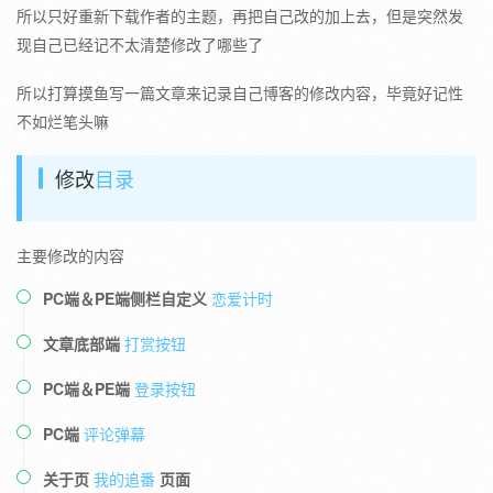
所以只好重新下载作者的主题，再把自己改的加上去，但是突然发
现自己已经记不太清楚修改了哪些了
所以打算摸鱼写一篇文章来记录自己博客的修改内容，毕竟好记性
不如烂笔头嘛
修改
目录
主要修改的内容
PC端＆PE端侧栏自定义
恋爱计时
文章底部端
打赏按钮
PC端＆PE端
登录按钮
PC端
评论弹幕
关于页
我的追番
页面