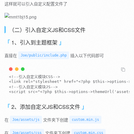
这样就可以引入自定义配置文件了
（二）引入自定义JS和CSS文件
1、引入到主题框架
直接在
插入以下代码即可
Joe/public/include.php
<!--引入自定义模块CSS-->
<
link
rel
=
"
stylesheet
"
href
=
"
<?php
$this
->
options
->
t
<!--引入自定义模块JS-->
<
script
src
=
"
<?php
$this
->
options
->
themeUrl
(
'assets/
2、添加自定义JS和CSS文件
在
文件夹下创建
Joe/assets/js
custom.min.js
在
文件夹下创建
Joe/assets/css
custom.min.css