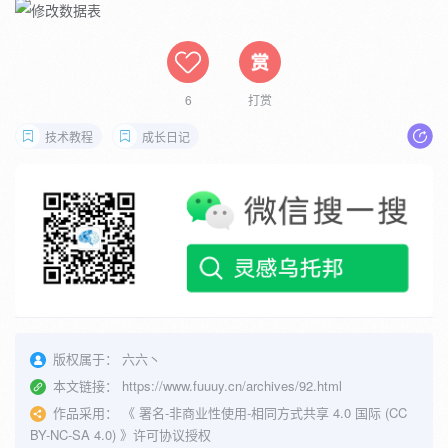
6
打赏
技术教程
成长日记
版权属于：
六六丶
本文链接：
https://www.fuuuy.cn/archives/92.html
作品采用：
《
署名-非商业性使用-相同方式共享 4.0 国际 (CC
BY-NC-SA 4.0)
》许可协议授权