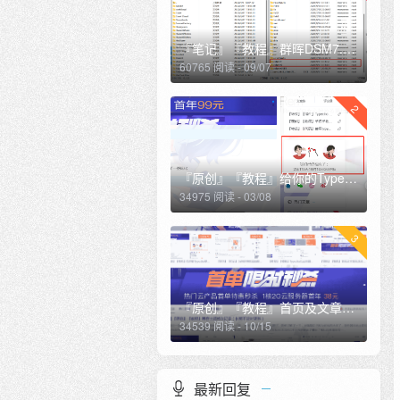
『笔记』『教程』群晖DSM7.0.1开启ssh及sftp及root用户登录，访问群辉根目录
60765 阅读 - 09/07
2
『原创』『教程』给你的Typecho博客侧边栏加一个恋爱计时（修复夜间模式样式）
34975 阅读 - 03/08
3
『原创』『教程』首页及文章页滚动广告栏
34539 阅读 - 10/15
最新回复