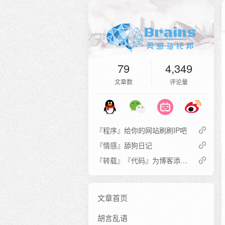
79
4,349
文章数
评论量
『程序』给你的网站刷刷IP吧
『情感』舔狗日记
『转载』『代码』为博客添加 COVID-19 疫情地图
文章首页
胡言乱语