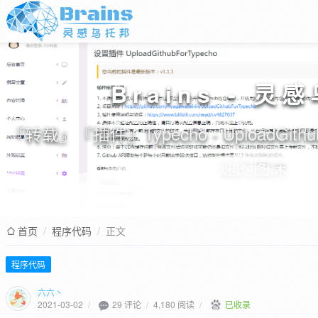
Brains - 灵
『转载』『插件』Typecho - UploadGithub
速的图床
首页
/
程序代码
/
正文
程序代码
六六丶
29 评论
2021-03-02
/
/
4,180 阅读
/
已收录