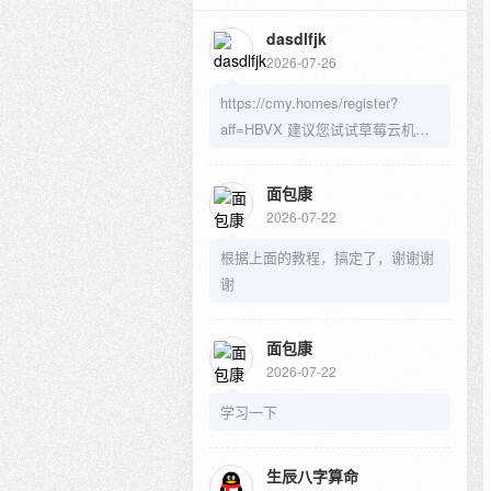
dasdlfjk
2026-07-26
https://cmy.homes/register?
aff=HBVX 建议您试试草莓云机
场，可以流畅观看youtube和
tiktok，上reddit/x也没有问题，还
面包康
有各种ai优化节点。
2026-07-22
根据上面的教程，搞定了，谢谢谢
谢
面包康
2026-07-22
学习一下
生辰八字算命