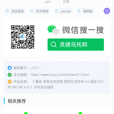
447
打赏
网站搭建
技术教程
vscode
编辑器
版权属于：
六六丶
本文链接：
https://www.fuuuy.cn/archives/477.html
作品采用：
《
署名-非商业性使用-相同方式共享 4.0 国际 (CC
BY-NC-SA 4.0)
》许可协议授权
相关推荐