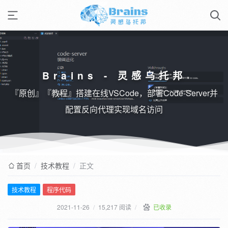
Brains - 灵感乌托邦
『原创』『教程』搭建在线VSCode，部署Code-Server并
配置反向代理实现域名访问
首页
/
技术教程
/
正文
技术教程
程序代码
2021-11-26
/
15,217 阅读
/
已收录