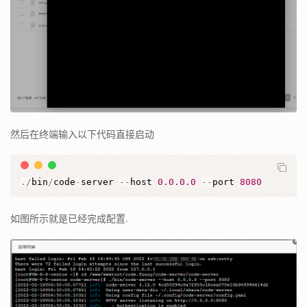
然后在终端输入以下代码直接启动
.
/
bin
/
code
-
server 
--
host 
0.0
.0
.0
--
port 
8080
如图所示就是已经完成配置.