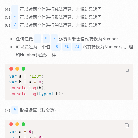
(4)
可以对两个值进行减法运算，并将结果返回
-
(5)
可以对两个值进行乘法运算，并将结果返回
*
(6)
可以对两个值进行除法运算，并将结果返回
/
任何值做
运算时都会自动转换为Number
-
*
/
可以通过为一个值
将其转换为Number，原理
-0
*1
/1
和Number()函数一样
var
 a 
=
"123"
;
var
 b 
=
 a 
-
0
;
console
.
log
(
b
)
;
console
.
log
(
typeof
 b
)
;
(7)
取模运算（取余数）
%
var
 a 
=
9
;
var
 b 
=
 a 
%
3
;