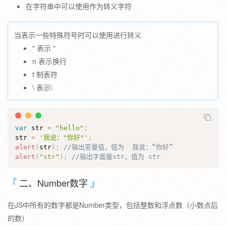
在字符串中可以使用作为转义字符
当表示一些特殊符号时可以使用进行转义
" 表示 "
n 表示换行
t 制表符
\ 表示\
var
 str 
=
"hello"
;
str 
=
'我说："你好"'
;
alert
(
str
)
;
//输出变量值，值为  我说：“你好”
alert
(
"str"
)
;
//输出字面量str，值为 str 
二、Number数字
在JS中所有的数字都是Number类型，包括整数和浮点数（小数点后
的数）