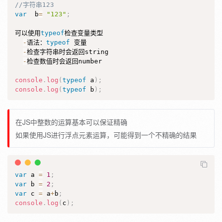
//字符串123
var
  b
=
"123"
;
可以使用
typeof
检查变量类型

-
语法：
typeof
 变量

-
检查字符串时会返回string

-
检查数值时会返回number

console
.
log
(
typeof
 a
)
;
console
.
log
(
typeof
 b
)
;
在JS中整数的运算基本可以保证精确
如果使用JS进行浮点元素运算，可能得到一个不精确的结果
var
 a 
=
1
;
var
 b 
=
2
;
var
 c 
=
 a
+
b
;
console
.
log
(
c
)
;