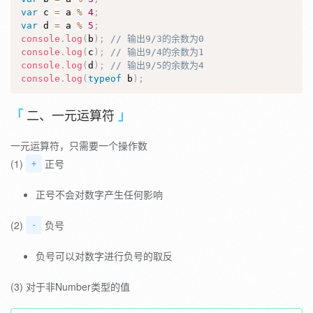
var
 c 
=
 a 
%
4
;
var
 d 
=
 a 
%
5
;
console
.
log
(
b
)
;
// 输出9/3的余数为0
console
.
log
(
c
)
;
// 输出9/4的余数为1
console
.
log
(
d
)
;
// 输出9/5的余数为4
console
.
log
(
typeof
 b
)
;
二、一元运算符
一元运算符，只需要一个操作数
(1)
正号
+
正号不会对数字产生任何影响
(2)
负号
-
负号可以对数字进行负号的取反
(3) 对于非Number类型的值