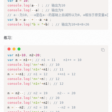
var
 a 
=
10
;
console
.
log
(
a
--
)
;
// 输出为10
console
.
log
(
--
a
)
;
// 输出为9
// a--为10，--a是在a--的基础上自减所以为8，a相当于原变量
var
 b 
=
 a
--
+
--
a 
+
a 
;
console
.
log
(
"b = "
+
b
)
;
// 输出为10+8+8=26
练习：
var
 n1
=
10
,
 n2
=
20
;
var
 n 
=
 n1
++
;
// n1 = 11    n1++ = 10
console
.
log
(
'n='
+
n
)
;
// 10
console
.
log
(
'n1='
+
n1
)
;
// 11
n 
=
++
n1
;
// n1 = 12     ++n1 = 12
console
.
log
(
'n='
+
n
)
;
// 12
console
.
log
(
'n1='
+
n1
)
;
// 12
n 
=
 n2
--
;
// n2 = 19     n2-- = 20
console
.
log
(
'n='
+
n
)
;
// 20
console
.
log
(
'n1='
+
n2
)
;
// 19
n 
=
--
n2
;
// n2 = 18     --n2 = 18