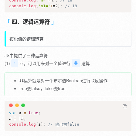
console
.
log
(
'n='
+
n
)
;
// 18
console
.
log
(
'n1='
+
n2
)
;
// 18
四、逻辑运算符
布尔值的逻辑运算
JS中提供了三种运算符
(1)
非，可以用来对一个值进行
运算
!
非
非运算就是对一个布尔值Boolean进行取反操作
true变false，false变true
var
 a 
=
true
;
a 
=
!
a
;
console
.
log
(
a
)
;
// 输出为false