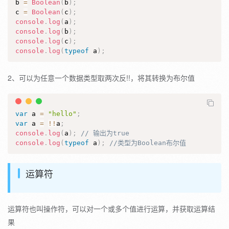
b 
=
Boolean
(
b
)
;
c 
=
Boolean
(
c
)
;
console
.
log
(
a
)
;
console
.
log
(
b
)
;
console
.
log
(
c
)
;
console
.
log
(
typeof
 a
)
;
2、可以为任意一个数据类型取两次反!!，将其转换为布尔值
var
 a 
=
"hello"
;
var
 a 
=
!
!
a
;
console
.
log
(
a
)
;
// 输出为true
console
.
log
(
typeof
 a
)
;
//类型为Boolean布尔值
运算符
运算符也叫操作符，可以对一个或多个值进行运算，并获取运算结
果