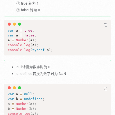
① true 转为 1
② false 转为 0
var
 a 
=
true
;
var
 a 
=
false
;
a 
=
Number
(
a
)
;
console
.
log
(
a
)
;
console
.
log
(
typeof
 a
)
;
null转换为数字时为 0
undefined转换为数字时为 NaN
var
 a 
=
null
;
var
 b 
=
undefined
;
a 
=
Number
(
a
)
;
b 
=
Number
(
b
)
;
console
.
log
(
a
)
;