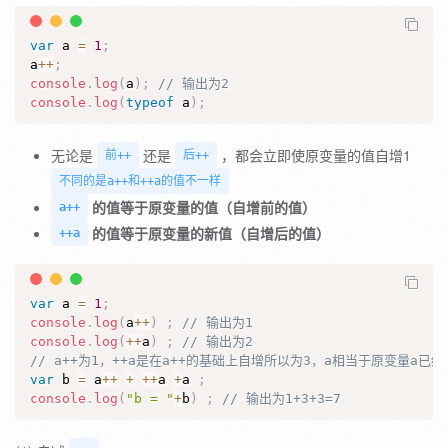
var
 a 
=
1
;
a
++
;
console
.
log
(
a
)
;
// 输出为2
console
.
log
(
typeof
 a
)
;
无论是
还是
，都会立即使原变量的值自增1
前++
后++
不同的是a++和++a的值不一样
的值等于原变量的值（自增前的值）
a++
的值等于原变量的新值（自增后的值）
++a
var
 a 
=
1
;
console
.
log
(
a
++
)
;
// 输出为1
console
.
log
(
++
a
)
;
// 输出为2
// a++为1，++a是在a++的基础上自增所以为3，a相当于原变量a
var
 b 
=
 a
++
+
++
a 
+
a 
;
console
.
log
(
"b = "
+
b
)
;
// 输出为1+3+3=7