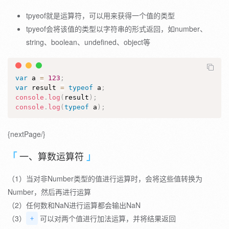
tpyeof就是运算符，可以用来获得一个值的类型
tpyeof会将该值的类型以字符串的形式返回，如number、
string、boolean、undefined、object等
var
 a 
=
123
;
var
 result 
=
typeof
 a
;
console
.
log
(
result
)
;
console
.
log
(
typeof
 a
)
;
{nextPage/}
一、算数运算符
（1）当对非Number类型的值进行运算时，会将这些值转换为
Number，然后再进行运算
（2）任何数和NaN进行运算都会输出NaN
（3）
可以对两个值进行加法运算，并将结果返回
+