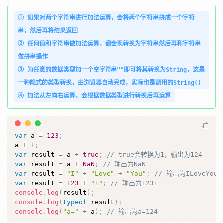
① 如果对两个字符串进行加法运算，会将两个字符串拼成一个字符
串，然后再将结果返回
② 任何值和字符串做加法运算，都会现转换为字符串然后再和字符串
做拼串操作
③ 为任意的数据类型加一个空字符串""即可将其转换为String，这是
一种隐式的类型转换，由浏览器自动完成，实际也是调用的String()
④ 加法从左向右运算，会根据数据类型进行转换后再运算
var
 a 
=
123
;
a 
+
1
;
var
 result 
=
 a 
+
true
;
// true会转换为1，输出为124
var
 result 
=
 a 
+
NaN
;
// 输出为NaN
var
 result 
=
"I"
+
"Love"
+
"You"
;
// 输出为ILoveYou
var
 result 
=
123
+
"1"
;
// 输出为1231
console
.
log
(
result
)
;
console
.
log
(
typeof
 result
)
;
console
.
log
(
"a="
+
 a
)
;
// 输出为a=124