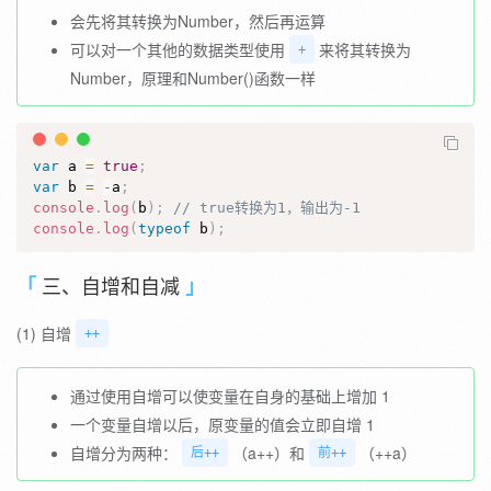
会先将其转换为Number，然后再运算
可以对一个其他的数据类型使用
来将其转换为
+
Number，原理和Number()函数一样
var
 a 
=
true
;
var
 b 
=
-
a
;
console
.
log
(
b
)
;
// true转换为1，输出为-1
console
.
log
(
typeof
 b
)
;
三、自增和自减
(1) 自增
++
通过使用自增可以使变量在自身的基础上增加 1
一个变量自增以后，原变量的值会立即自增 1
自增分为两种：
（a++）和
（++a）
后++
前++