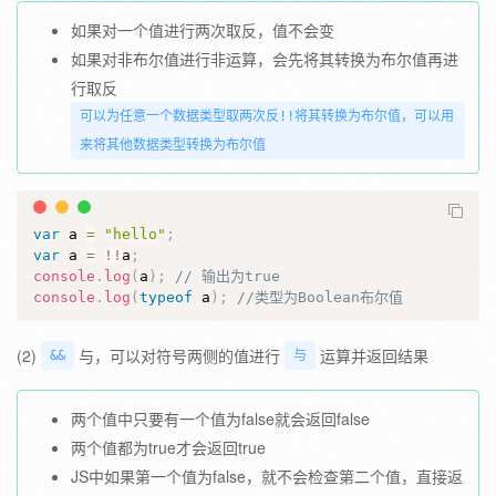
如果对一个值进行两次取反，值不会变
如果对非布尔值进行非运算，会先将其转换为布尔值再进
行取反
可以为任意一个数据类型取两次反!!将其转换为布尔值，可以用
来将其他数据类型转换为布尔值
var
 a 
=
"hello"
;
var
 a 
=
!
!
a
;
console
.
log
(
a
)
;
// 输出为true
console
.
log
(
typeof
 a
)
;
//类型为Boolean布尔值
(2)
与，可以对符号两侧的值进行
运算并返回结果
&&
与
两个值中只要有一个值为false就会返回false
两个值都为true才会返回true
JS中如果第一个值为false，就不会检查第二个值，直接返