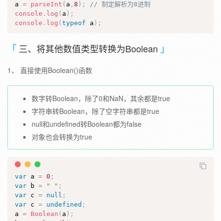
a 
=
parseInt
(
a
,
8
)
;
// 制定解析为8进制
console
.
log
(
a
)
;
console
.
log
(
typeof
 a
)
;
三、将其他数值类型转换为Boolean
1、 直接使用Boolean()函数
数字转Boolean，除了0和NaN，其余都是true
字符串转Boolean，除了空字符串都是true
null和undefined转Boolean都为false
对象也会转换为true
var
 a 
=
0
;
var
 b 
=
" "
;
var
 c 
=
null
;
var
 c 
=
undefined
;
a 
=
Boolean
(
a
)
;