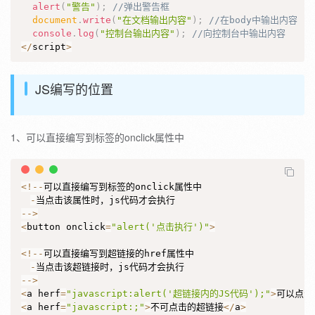
alert
(
"警告"
)
;
//弹出警告框
document
.
write
(
"在文档输出内容"
)
;
//在body中输出内容   
console
.
log
(
"控制台输出内容"
)
;
//向控制台中输出内容
<
/
script
>
JS编写的位置
1、可以直接编写到标签的onclick属性中
<
!
--
可以直接编写到标签的onclick属性中

-
--
>
<
button onclick
=
"alert('点击执行')"
>
<
!
--
可以直接编写到超链接的href属性中

-
--
>
<
a herf
=
"javascript:alert('超链接内的JS代码');"
>
可以点击
<
a herf
=
"javascript:;"
>
不可点击的超链接
<
/
a
>