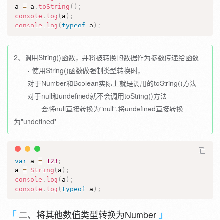
a 
=
 a
.
toString
(
)
;
console
.
log
(
a
)
;
console
.
log
(
typeof
 a
)
;
2、调用String()函数，并将被转换的数据作为参数传递给函数
- 使用String()函数做强制类型转换时，
对于Number和Boolean实际上就是调用的toString()方法
对于null和undefined就不会调用toString()方法
会将null直接转换为"null",将undefined直接转换
为"undefined"
var
 a 
=
123
;
a 
=
String
(
a
)
;
console
.
log
(
a
)
;
console
.
log
(
typeof
 a
)
;
二、将其他数值类型转换为Number