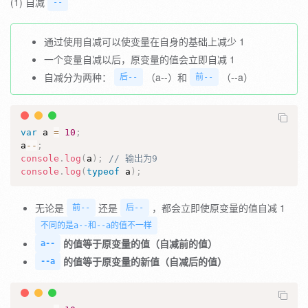
(1) 自减
--
通过使用自减可以使变量在自身的基础上减少 1
一个变量自减以后，原变量的值会立即自减 1
自减分为两种：
（a--）和
（--a）
后--
前--
var
 a 
=
10
;
a
--
;
console
.
log
(
a
)
;
// 输出为9
console
.
log
(
typeof
 a
)
;
无论是
还是
，都会立即使原变量的值自减 1
前--
后--
不同的是a--和--a的值不一样
的值等于原变量的值（自减前的值）
a--
的值等于原变量的新值（自减后的值）
--a