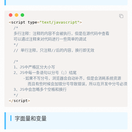
<
script type
=
"text/javascript"
>
/*

  多行注释：注释的内容不会被执行，但是在源代码中查看

  可以通过注释来对代码进行一些简单的调试

  */
// 单行注释，只注释//后的内容，换行即无效
/*

  1、JS中严格区分大小写

  2、JS中每一条语句以分号（;）结尾

      -如果不写分号，浏览器会自动补齐，但是会消耗系统资源

        而且有些时候会加错分号导致错误，所以在开发中分号必须写
  3、JS中会忽略多个空格和换行

  */
<
/
script
>
字面量和变量