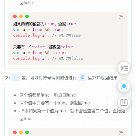
回false
如果两端的值都为
true
，返回
true
var
 a 
=
true
&&
true
;
console
.
log
(
a
)
;
// 输出为true
只要有一个
false
，都返回
false
var
 a 
=
true
&&
false
;
console
.
log
(
a
)
;
// 输出为false
(3)
或，可以对符号两侧的值进行
运算并返回结果
||
或
两个值都是false，则返回false
两个值中只要有一个true，则返回true
JS中如果第一个值为true，就不会检查第二个值，直接返
回true