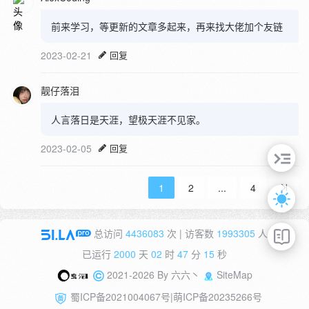
前来学习，等更新的文章多起来，再来找大佬加个友链
2023-02-21
回复
靓仔落泪
人言落日是天涯，望极天涯不见家。
2023-02-05
回复
1
2
...
4
总访问
4436083
次 | 访客数
1993305
人
已运行
2000
天
02
时
47
分
15
秒
2021-2026 By
六六丶
SiteMap
蜀ICP备2021004067号
|
萌ICP备20235266号