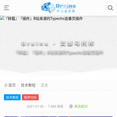
Brains - 灵感乌托邦
『转载』『插件』B站来源的Typecho追番页插件
首页
/
技术教程
/
正文
技术教程
程序代码
2021-07-05
/
7,583 阅读
/
推送成功！