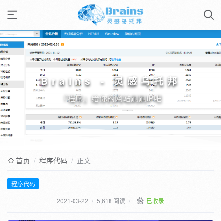
Brains - 灵感乌托邦
『程序』给你的网站刷刷IP吧
首页
/
程序代码
/
正文
程序代码
2021-03-22
/
5,618 阅读
/
已收录