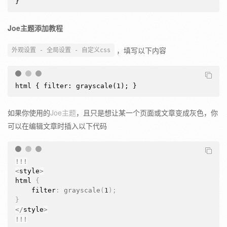
}
Joe主题添加教程
，填写以下内容
外观设置 - 全局设置 - 自定义css
html { filter: grayscale(1); }
如果你使用的
Joe主题
，且只是想让某一个页面或文章变成灰色，你
可以在编辑文章时插入以下代码
!
!
!
<
style
>
html 
{
    filter
:
grayscale
(
1
)
;
}
<
/
style
>
!
!
!