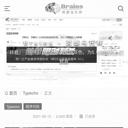
Brains - 灵感乌托邦
『转载』『插件』让你的网站变成灰色，为5.12牺牲的人们
默哀
首页
/
Typecho
/
正文
Typecho
程序代码
2021-05-12
/
2,043 阅读
/
已收录