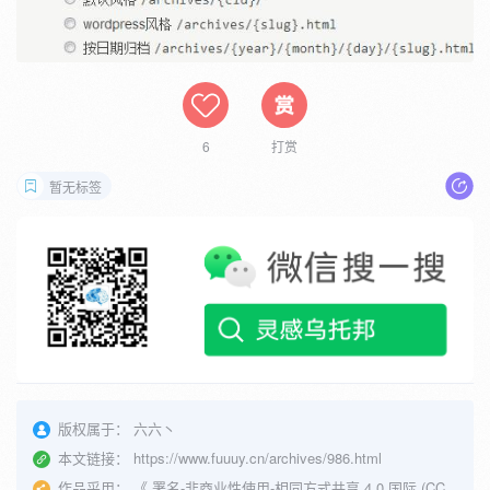
6
打赏
暂无标签
版权属于：
六六丶
本文链接：
https://www.fuuuy.cn/archives/986.html
作品采用：
《
署名-非商业性使用-相同方式共享 4.0 国际 (CC