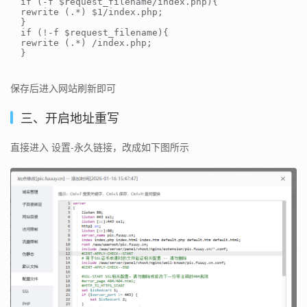
if
(
-
f
$request_filename
/
index
.
php
)
{
rewrite 
(
.
*
)
$1
/
index
.
php
;
}
if
(
!
-
f
$request_filename
)
{
rewrite 
(
.
*
)
/
index
.
php
;
}
保存后进入网站刷新即可
三、开启地址重写
直接进入 设置-永久链接，改成如下图所示