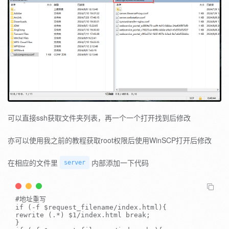
可以直接ssh获取文件夹列表，再一个一个打开找到后修改
亦可以使用我之前的教程获取root权限后使用WinSCP打开后修改
在相应的文件里
内部添加一下代码
server
#地址重写
if
(
-
f
$request_filename
/
index
.
html
)
{
rewrite 
(
.
*
)
$1
/
index
.
html 
break
;
}