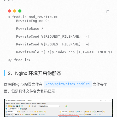
<
IfModule
 mod_rewrite
.
c
>
RewriteEngine
On
RewriteBase
/
RewriteCond
%
{
REQUEST_FILENAME
}
!
-
f

RewriteCond
%
{
REQUEST_FILENAME
}
!
-
d

RewriteRule
^
(
.
*
)
$ index
.
php
[
L
,
E
=
PATH_INFO
:
$
1
]
<
/
IfModule
>
2、Nginx 环境开启伪静态
群晖的Nginx配置文件在
文件夹里
/etc/nginx/sites-enabled
面，但是具体文件名为乱码显示