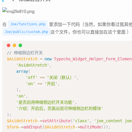
在
里添加一下代码（当然，如果你看过我其
Joe/functions.php
这个文件，你也可以直接加在这个里面 ）
Joe/public/custom.php
// 伸缩侧边栏开关
$AsideStretch
=
new
Typecho_Widget_Helper_Form_Elemen
'AsideStretch'
,
array
(
'off'
=>
'关闭（默认）'
,
'on'
=>
'开启'
,
)
,
'on'
,
'是否启用伸缩侧边栏开关功能'
,
'介绍：开启后，页面出现可伸缩侧边栏的模块'
)
;
$AsideStretch
->
setAttribute
(
'class'
,
'joe_content joe
$form
->
addInput
(
$AsideStretch
->
multiMode
(
)
)
;