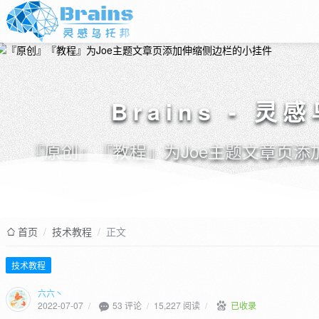
Brains - 灵
『原创』『教程』为Joe主题文章页添
首页
/
技术教程
/
正文
技术教程
六六丶
53 评论
2022-07-07
/
/
15,227 阅读
/
已收录