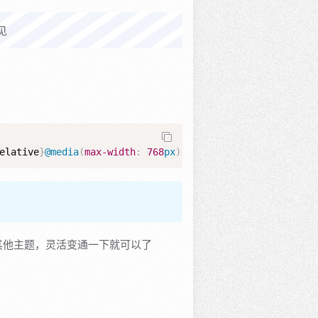
见
elative
}
@media
(
max-width
:
768
px
)
{
.joe-stretch
{
display
:
no
其他主题，灵活变通一下就可以了