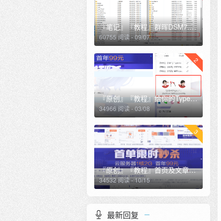
『笔记』『教程』群晖DSM7.0.1开启ssh及sftp及root用户登录，访问群辉根目录
60755 阅读 - 09/07
2
『原创』『教程』给你的Typecho博客侧边栏加一个恋爱计时（修复夜间模式样式）
34966 阅读 - 03/08
3
『原创』『教程』首页及文章页滚动广告栏
34532 阅读 - 10/15
最新回复