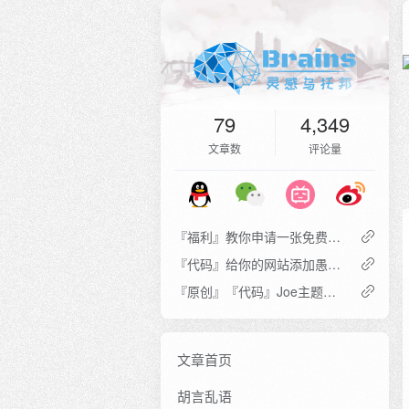
79
4,349
文章数
评论量
『福利』教你申请一张免费的 Mastercard 木质借记卡
『代码』给你的网站添加愚人节彩蛋
『原创』『代码』Joe主题前台登录链接按钮
文章首页
胡言乱语