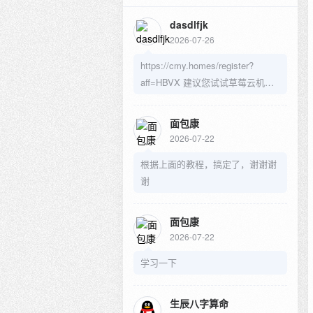
dasdlfjk
2026-07-26
https://cmy.homes/register?
aff=HBVX 建议您试试草莓云机
场，可以流畅观看youtube和
tiktok，上reddit/x也没有问题，还
面包康
有各种ai优化节点。
2026-07-22
根据上面的教程，搞定了，谢谢谢
谢
面包康
2026-07-22
学习一下
生辰八字算命