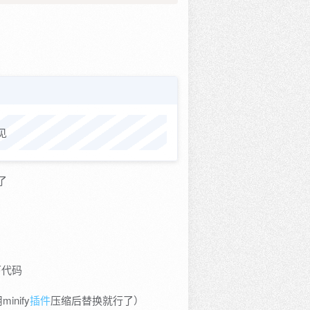
见
了
下代码
inify
插件
压缩后替换就行了）