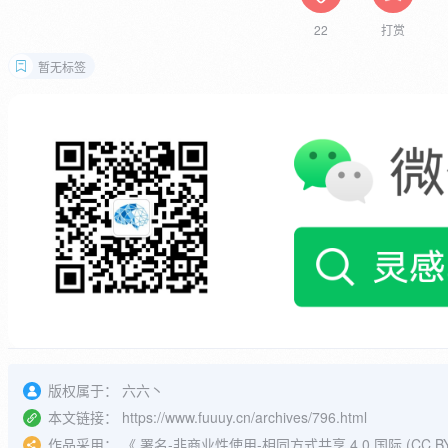
22
打赏
暂无标签
版权属于：
六六丶
本文链接：
https://www.fuuuy.cn/archives/796.html
作品采用：
《
署名-非商业性使用-相同方式共享 4.0 国际 (CC BY-N