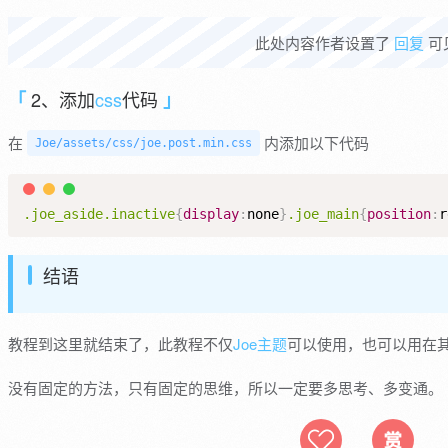
此处内容作者设置了
回复
可
2、添加
css
代码
在
内添加以下代码
Joe/assets/css/joe.post.min.css
.joe_aside
.inactive
{
display
:
none
}
.joe_main
{
position
:
r
结语
教程到这里就结束了，此教程不仅
Joe主题
可以使用，也可以用在
没有固定的方法，只有固定的思维，所以一定要多思考、多变通。