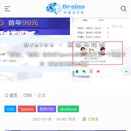
Brains - 灵感乌托邦
『原创』『教程』给你的Typecho博客侧边栏加一个恋爱计
时（修复夜间模式样式）
首页
/
CSS
/
正文
CSS
Typecho
程序代码
JavaScript
2021-03-08
/
34,967 阅读
/
已收录