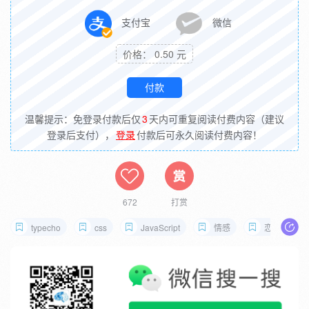
支付宝
微信
价格： 0.50 元
温馨提示：免登录付款后仅
3
天内可重复阅读付费内容（建议
登录后支付），
登录
付款后可永久阅读付费内容！
672
打赏
typecho
css
JavaScript
情感
恋爱计时