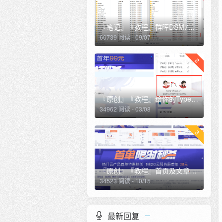
『笔记』『教程』群晖DSM7.0.1开启ssh及sftp及root用户登录，访问群辉根目录
60739 阅读 - 09/07
2
『原创』『教程』给你的Typecho博客侧边栏加一个恋爱计时（修复夜间模式样式）
34962 阅读 - 03/08
3
『原创』『教程』首页及文章页滚动广告栏
34523 阅读 - 10/15
最新回复