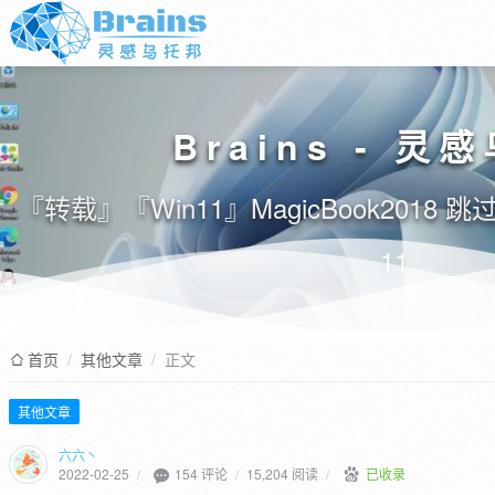
Brains - 灵
『转载』『Win11』MagicBook2018 跳
11
首页
/
其他文章
/
正文
其他文章
六六丶
154 评论
2022-02-25
/
/
15,204 阅读
/
已收录