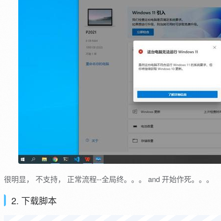
很明显， 不支持， 正常流程--全局终。。。 and 开始作死。。。
2. 下载脚本