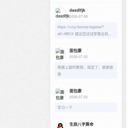
dasdlfjk
2026-07-26
https://cmy.homes/register?
aff=HBVX 建议您试试草莓云机
场，可以流畅观看youtube和
tiktok，上reddit/x也没有问题，还
面包康
有各种ai优化节点。
2026-07-22
根据上面的教程，搞定了，谢谢谢
谢
面包康
2026-07-22
学习一下
生辰八字算命